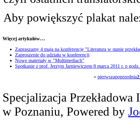
Aby powiększyć plakat należ
Więcej artykułów…
Zapraszamy 4 maja na konferencję "Literatura w stanie przekł
Zaproszenie do udziału w konferencji
Nowe materiały w "Multimediach"
Spotkanie z prof. Jerzym Jarniewiczem 8 marca 2011 r. o godz.
«
pierwsza
poprzednia
2
Specjalizacja Przekładowa 
w Poznaniu, Powered by
Jo