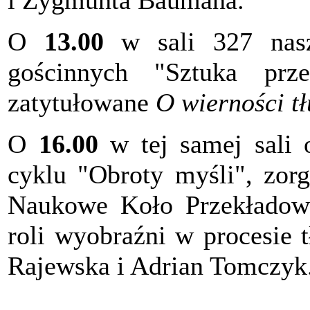
i Zygmunta Baumana.
O
13.00
w sali 327 nas
gościnnych "Sztuka prze
zatytułowane
O wierności t
O
16.00
w tej samej sali o
cyklu "Obroty myśli", zor
Naukowe Koło Przekłado
roli wyobraźni w procesie
Rajewska i Adrian Tomczyk