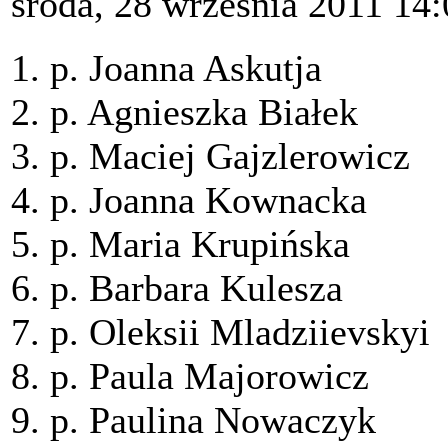
środa, 28 września 2011 14:
1. p. Joanna Askutja
2. p. Agnieszka Białek
3. p. Maciej Gajzlerowicz
4. p. Joanna Kownacka
5. p. Maria Krupińska
6. p. Barbara Kulesza
7. p. Oleksii Mladziievskyi
8. p. Paula Majorowicz
9. p. Paulina Nowaczyk