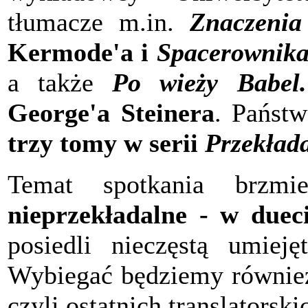
tłumacze m.in.
Znaczenia
Kermode'a i
Spacerownik
a także
Po wieży Babel.
George'a Steinera
. Państ
trzy tomy w serii
Przekłada
Temat spotkania brzmi
nieprzekładalne - w duec
posiedli nieczęstą umiej
Wybiegać będziemy również
czyli ostatnich translatorsk